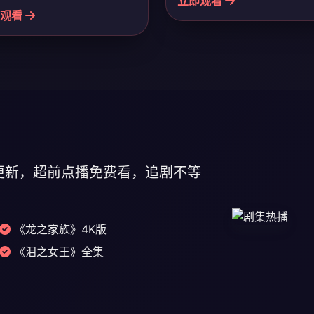
立即观看
即观看
日更新，超前点播免费看，追剧不等
《龙之家族》4K版
《泪之女王》全集