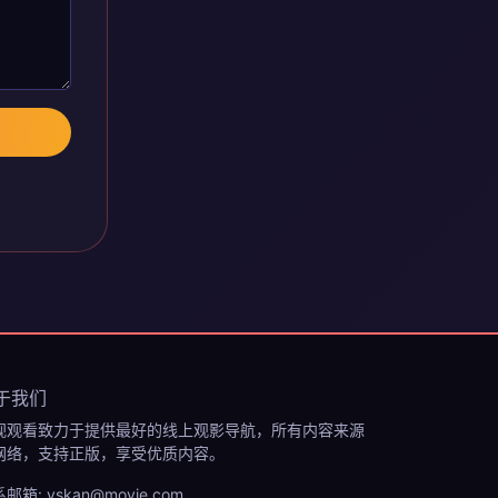
于我们
视观看致力于提供最好的线上观影导航，所有内容来源
网络，支持正版，享受优质内容。
邮箱: yskan@movie.com