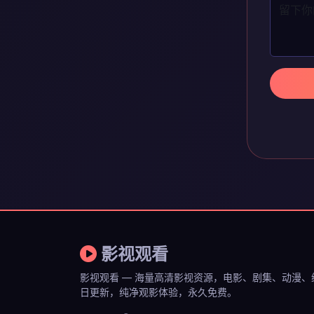
影视观看
影视观看 — 海量高清影视资源，电影、剧集、动漫
日更新，纯净观影体验，永久免费。