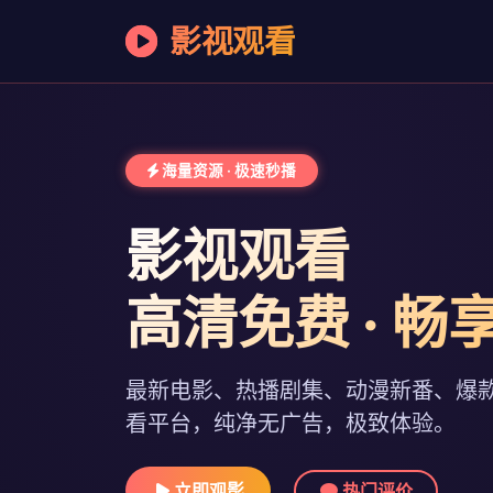
影视观看
海量资源 · 极速秒播
影视观看
高清免费 · 畅
最新电影、热播剧集、动漫新番、爆
看平台，纯净无广告，极致体验。
立即观影
热门评价