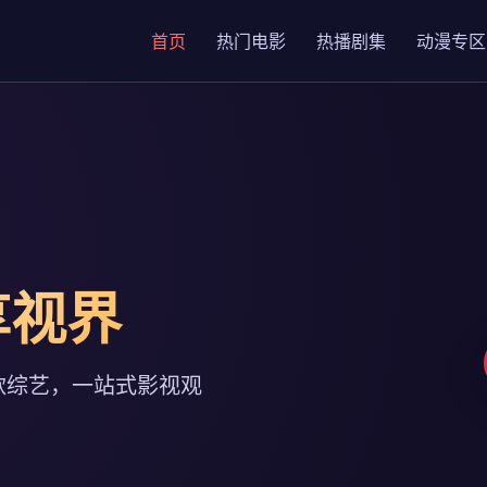
首页
热门电影
热播剧集
动漫专区
享视界
款综艺，一站式影视观