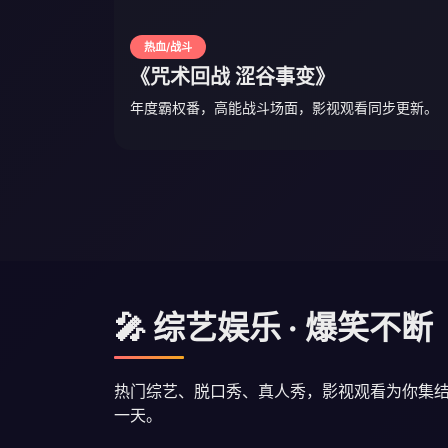
热血/战斗
《咒术回战 涩谷事变》
年度霸权番，高能战斗场面，影视观看同步更新。
🎤 综艺娱乐 · 爆笑不断
热门综艺、脱口秀、真人秀，影视观看为你集
一天。