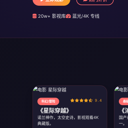
20w+ 影视库
蓝光/4K 专线
9.4
科幻/冒险
悬
《星际穿越》
《
诺兰神作，太空史诗，影视观看4K
国产
典藏版。
一。