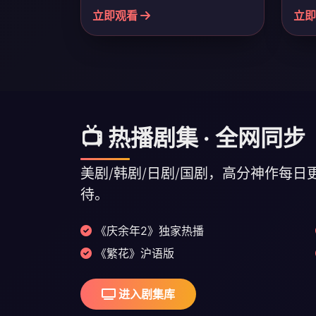
立即观看
立
📺 热播剧集 · 全网同步
美剧/韩剧/日剧/国剧，高分神作每
待。
《庆余年2》独家热播
《繁花》沪语版
进入剧集库