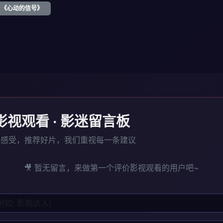
《心动的信号》
影视观看 · 影迷留言板
影感受，推荐好片，我们重视每一条建议
🎥 暂无留言，来做第一个评价影视观看的用户吧~